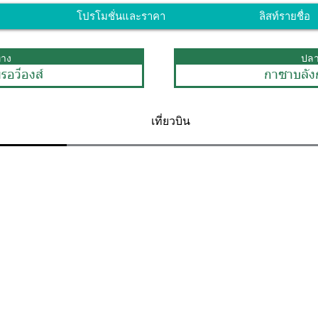
โปรโมชั่นและราคา
ลิสท์รายชื่อ
ทาง
ปล
รอว็องส์
กาซาบลัง
เที่ยวบิน