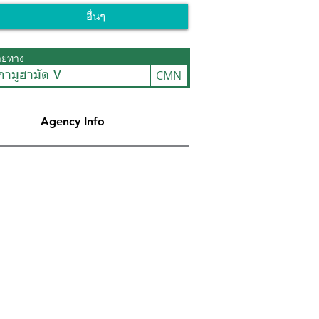
อื่นๆ
ายทาง
CMN
กามูฮามัด V
Agency Info