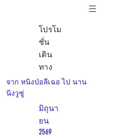
โปรโม
ชั่น
เดิน
ทาง
จาก หนิงป่อลีเฉอ ไป นาน
นิงวูซู่
มิถุนา
ยน
2569