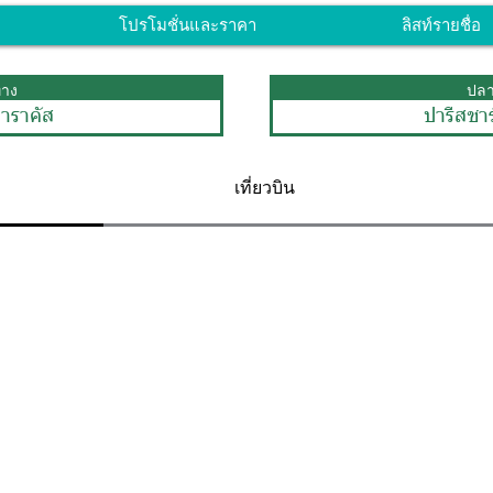
โปรโมชั่นและราคา
ลิสท์รายชื่อ
ทาง
ปล
าราคัส
ปารีสชา
เที่ยวบิน