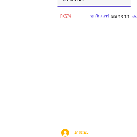
ออกจาก
ออ
DX574
ทุกวัน เสาว์
เข้าสู่ระบบ