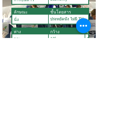
ลักษณะ
ชั้นโดยสาร
นั่ง
ประหยัดนั่ง ไม่มี TV
ห่าง
กว้าง
เอน
30'
18'
110'
แผนผัง
2 | 2
เข้าสู่ระบบ
Contact us at : Tel
+66 807757177
/
reegth@hotmail.com
or Chat with our Staff below