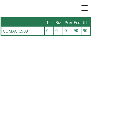
1st
Biz
Prem
Eco
ttl
COMAC C909
0
0
0
90
90