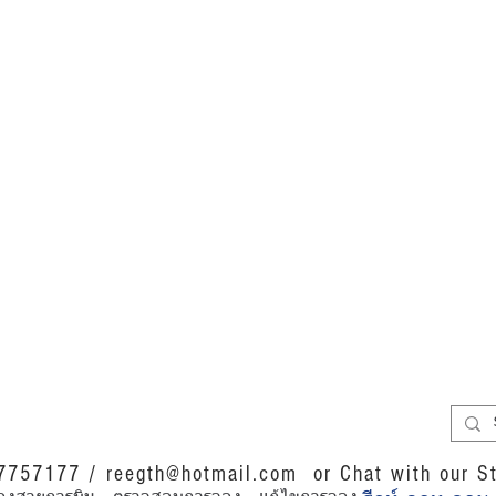
07757177 /
reegth@hotmail.com
or Chat with our St