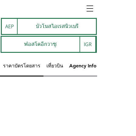
AEP
บัวโนสไอเรสนิวเบรี่
IGR
ฟอสโดอีกวาซู
ราคาบัตรโดยสาร
เที่ยวบิน
Agency Info