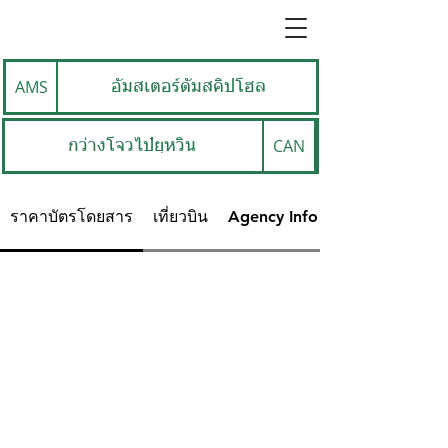
AMS
อัมสเตอร์ดัมสคิปโฮล
CAN
กว่างโจวไป๋ยฺหวิน
ราคาบัตรโดยสาร
เที่ยวบิน
Agency Info