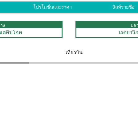
โปรโมชั่นและราคา
ลิสท์รายชื่อ
ทาง
ปล
ัมสคิปโฮล
เรคยาวิ
เที่ยวบิน