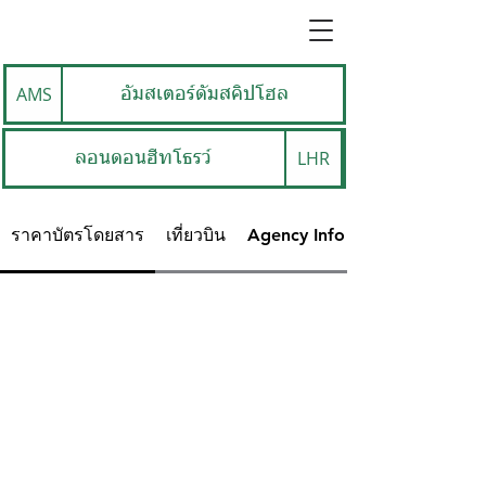
AMS
อัมสเตอร์ดัมสคิปโฮล
LHR
ลอนดอนฮีทโธรว์
ราคาบัตรโดยสาร
เที่ยวบิน
Agency Info