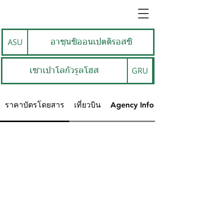
ASU
อาซุนซิออนเปตติรอสซี
GRU
เซาเปาโลกัวรูลโฮส
ราคาบัตรโดยสาร
เที่ยวบิน
Agency Info