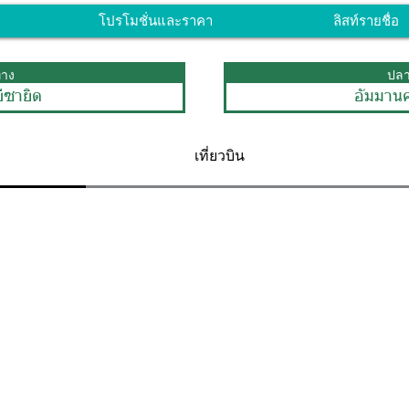
โปรโมชั่นและราคา
ลิสท์รายชื่อ
ทาง
ปล
ีซายิด
อัมมานค
เที่ยวบิน