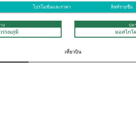
โปรโมชั่นและราคา
ลิสท์รายชื่อ
ทาง
ปล
วรรณภูมิ
มอสโกโ
เที่ยวบิน