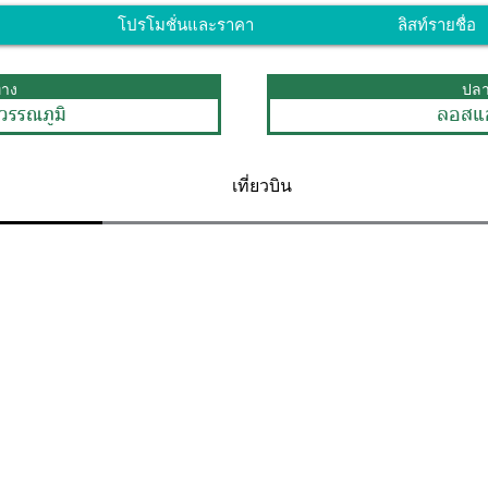
โปรโมชั่นและราคา
ลิสท์รายชื่อ
ทาง
ปล
วรรณภูมิ
ลอสแ
เที่ยวบิน