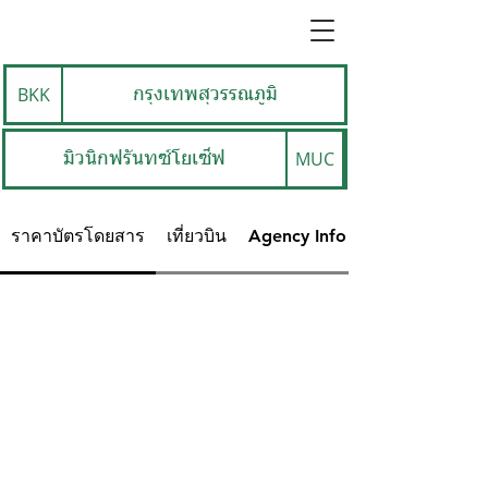
BKK
กรุงเทพสุวรรณภูมิ
MUC
มิวนิกฟรันทซ์โยเซ็ฟ
ราคาบัตรโดยสาร
เที่ยวบิน
Agency Info