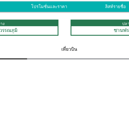
โปรโมชั่นและราคา
ลิสท์รายชื่อ
ทาง
ปล
วรรณภูมิ
ซานฟร
เที่ยวบิน