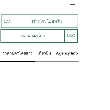
CAN
กว่างโจวไป๋ยฺหวิน
NKG
หนานจิงลู่โกว
ราคาบัตรโดยสาร
เที่ยวบิน
Agency Info