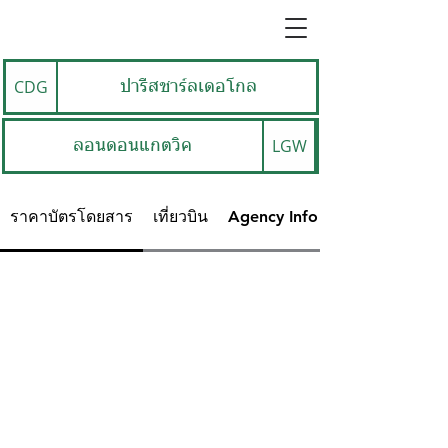
CDG
ปารีสชาร์ลเดอโกล
LGW
ลอนดอนแกตวิค
ราคาบัตรโดยสาร
เที่ยวบิน
Agency Info