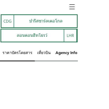
CDG
ปารีสชาร์ลเดอโกล
LHR
ลอนดอนฮีทโธรว์
ราคาบัตรโดยสาร
เที่ยวบิน
Agency Info