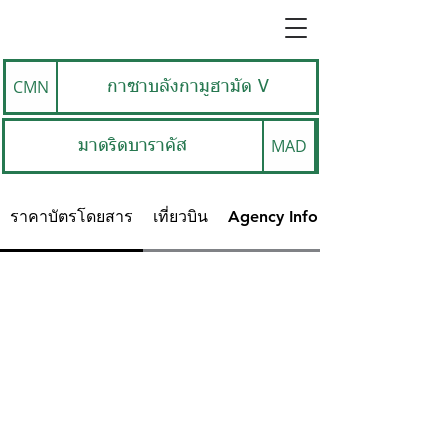
CMN
กาซาบลังกามูฮามัด V
MAD
มาดริดบาราคัส
ราคาบัตรโดยสาร
เที่ยวบิน
Agency Info