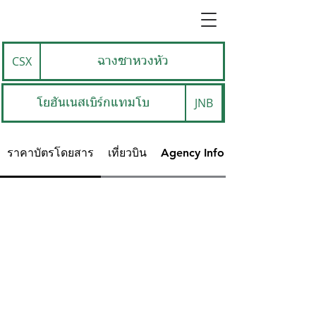
CSX
ฉางซาหวงหัว
JNB
โยฮันเนสเบิร์กแทมโบ
ราคาบัตรโดยสาร
เที่ยวบิน
Agency Info