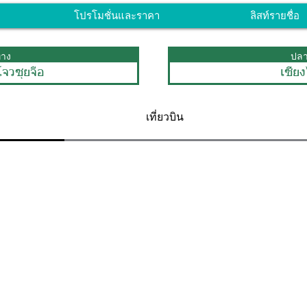
โปรโมชั่นและราคา
ลิสท์รายชื่อ
ทาง
ปล
โจวซุยจือ
เซี่ย
เที่ยวบิน