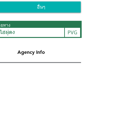
อื่นๆ
ายทาง
PVG
งไฮผู่ตง
Agency Info