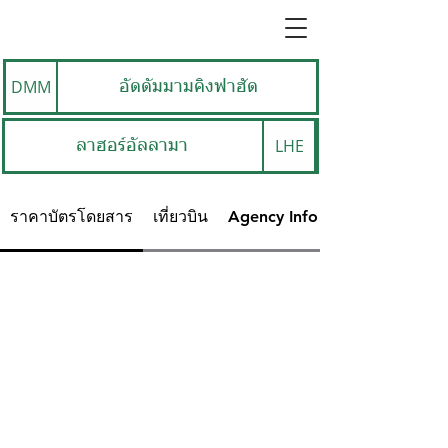
DMM
อัดดัมมามคิงฟาฮัด
LHE
ลาฮอร์อัลลามา
ราคาบัตรโดยสาร
เที่ยวบิน
Agency Info