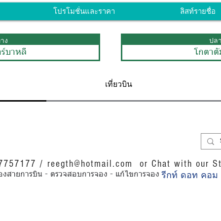
โปรโมชั่นและราคา
ลิสท์รายชื่อ
ทาง
ปล
ร์บาหลี
โกตาต
เที่ยวบิน
07757177 /
reegth@hotmail.com
or Chat with our St
รีกท์ ดอท คอม
การของสายการบิน - ตรวจสอบการจอง - แก้ไขการจอง