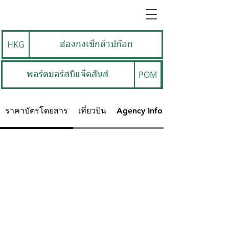
HKG
ฮ่องกงเช็กล้าปก๊อก
POM
พอร์ตมอร์สบีแจ็คสันส์
ราคาบัตรโดยสาร
เที่ยวบิน
Agency Info