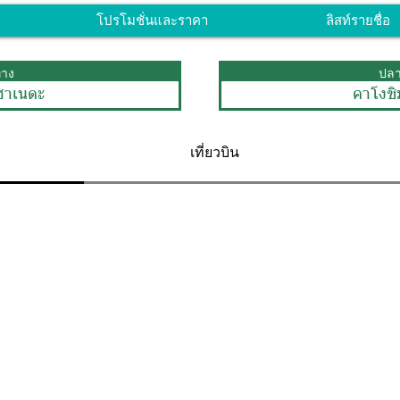
โปรโมชั่นและราคา
ลิสท์รายชื่อ
ทาง
ปล
ฮาเนดะ
คาโงชิม
เที่ยวบิน