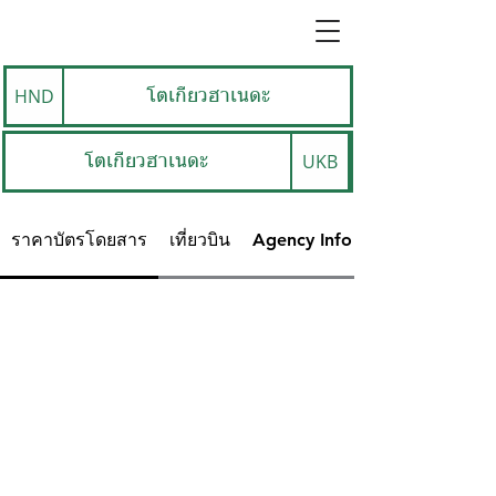
HND
โตเกียวฮาเนดะ
UKB
โตเกียวฮาเนดะ
ราคาบัตรโดยสาร
เที่ยวบิน
Agency Info