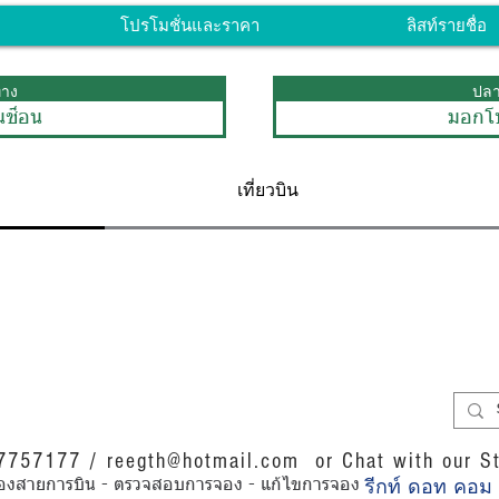
โปรโมชั่นและราคา
ลิสท์รายชื่อ
ทาง
ปล
นช็อน
มอกโป
เที่ยวบิน
07757177 /
reegth@hotmail.com
or Chat with our St
รีกท์ ดอท คอม
การของสายการบิน - ตรวจสอบการจอง - แก้ไขการจอง