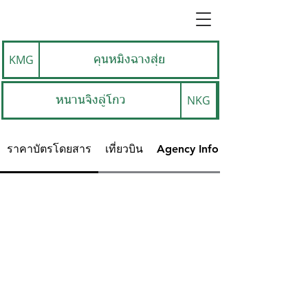
KMG
คุนหมิงฉางสุ่ย
NKG
หนานจิงลู่โกว
ราคาบัตรโดยสาร
เที่ยวบิน
Agency Info