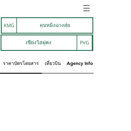
KMG
คุนหมิงฉางสุ่ย
PVG
เซี่ยงไฮผู่ตง
ราคาบัตรโดยสาร
เที่ยวบิน
Agency Info