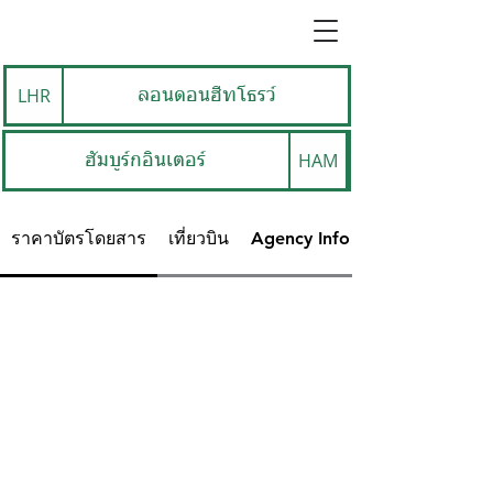
LHR
ลอนดอนฮีทโธรว์
HAM
ฮัมบูร์กอินเตอร์
ราคาบัตรโดยสาร
เที่ยวบิน
Agency Info