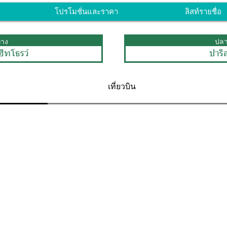
โปรโมชั่นและราคา
ลิสท์รายชื่อ
ทาง
ปล
ีทโธรว์
ปารีส
เที่ยวบิน