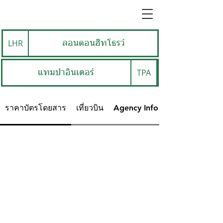
LHR
ลอนดอนฮีทโธรว์
TPA
แทมปาอินเตอร์
ราคาบัตรโดยสาร
เที่ยวบิน
Agency Info