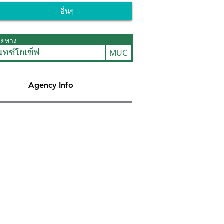
อื่นๆ
ายทาง
MUC
ันทซ์โยเซ็ฟ
Agency Info