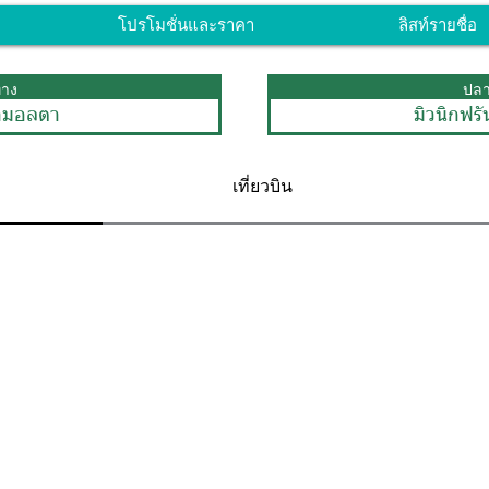
โปรโมชั่นและราคา
ลิสท์รายชื่อ
ทาง
ปล
ามอลตา
มิวนิกฟร
เที่ยวบิน