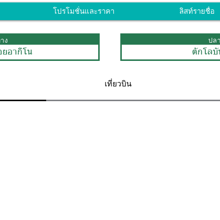
โปรโมชั่นและราคา
ลิสท์รายชื่อ
ทาง
ปล
อยอากีโน
ตักโลบ
เที่ยวบิน