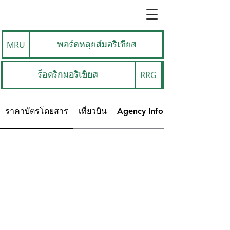
MRU
พอร์ตหลุยส์มอริเชียส
RRG
ร็อดริกมอริเชียส
ราคาบัตรโดยสาร
เที่ยวบิน
Agency Info