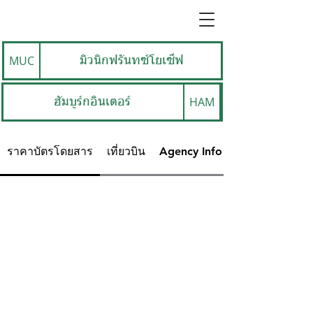
MUC
มิวนิกฟรันทซ์โยเซ็ฟ
HAM
ฮัมบูร์กอินเตอร์
ราคาบัตรโดยสาร
เที่ยวบิน
Agency Info