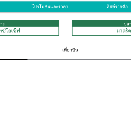
โปรโมชั่นและราคา
ลิสท์รายชื่อ
ทาง
ปล
ทซ์โยเซ็ฟ
มาดริ
เที่ยวบิน