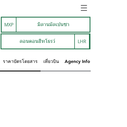
MXP
มิลานมัลเปนซา
LHR
ลอนดอนฮีทโธรว์
ราคาบัตรโดยสาร
เที่ยวบิน
Agency Info