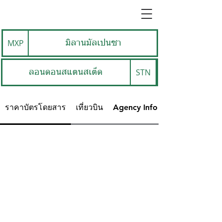
MXP
มิลานมัลเปนซา
STN
ลอนดอนสแตนสเต็ด
ราคาบัตรโดยสาร
เที่ยวบิน
Agency Info