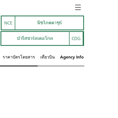
NCE
นีซโกตดาซูร์
CDG
ปารีสชาร์ลเดอโกล
ราคาบัตรโดยสาร
เที่ยวบิน
Agency Info