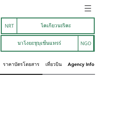
NRT
โตเกียวนะริตะ
NGO
นาโงยะชูบุเซ็นแทรร์
ราคาบัตรโดยสาร
เที่ยวบิน
Agency Info