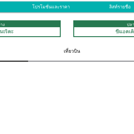
โปรโมชั่นและราคา
ลิสท์รายชื่อ
ทาง
ปล
นะริตะ
ซีแอตเ
เที่ยวบิน