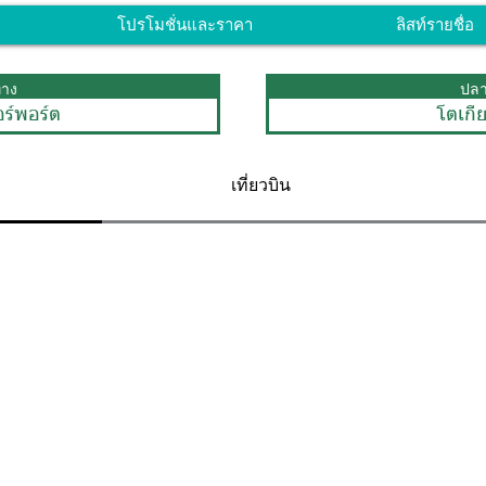
โปรโมชั่นและราคา
ลิสท์รายชื่อ
ทาง
ปล
ร์พอร์ต
โตเกี
เที่ยวบิน