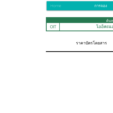
Home
การจอง
ต้น
OIT
โออิตะแอ
ราคาบัตรโดยสาร