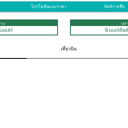
โปรโมชั่นและราคา
ลิสท์รายชื่อ
ทาง
ปล
โอแฮร์
นิวออร์ลีน
เที่ยวบิน