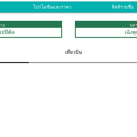
โปรโมชั่นและราคา
ลิสท์รายชื่อ
ทาง
ปล
คปปิตัล
เฉิงตู
เที่ยวบิน