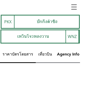
PKX
ปักกิ่งต้าซิง
WNZ
เหวินโจวหลงวาน
ราคาบัตรโดยสาร
เที่ยวบิน
Agency Info