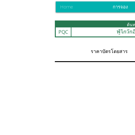
Home
การจอง
ต้น
PQC
ฟู้โกว๊ก
ราคาบัตรโดยสาร