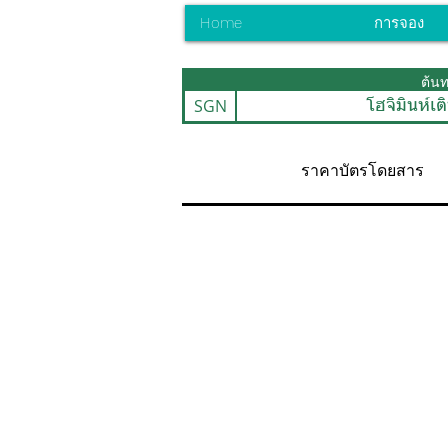
Home
การจอง
ต้น
SGN
โฮจิมินห์เต
ราคาบัตรโดยสาร