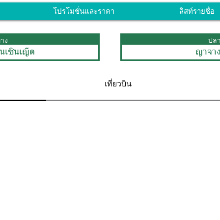
โปรโมชั่นและราคา
ลิสท์รายชื่อ
ทาง
ปล
ินเซินเญิ้ต
ญาจาง
เที่ยวบิน