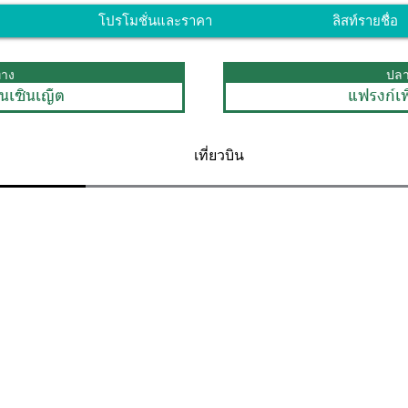
โปรโมชั่นและราคา
ลิสท์รายชื่อ
ทาง
ปล
ินเซินเญิ้ต
แฟรงก์เฟ
เที่ยวบิน