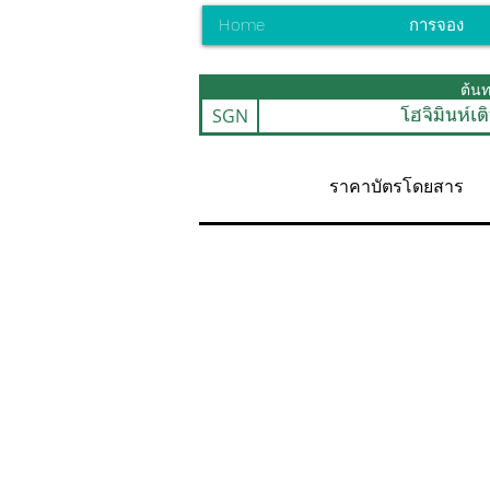
Home
การจอง
ต้น
SGN
โฮจิมินห์เต
ราคาบัตรโดยสาร